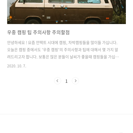
우중 캠핑 팁 주의사항 주의할점
안녕하세요 ! 요즘 언택트 시대에 캠핑, 차박캠핑들을 많이들 가십니다.
오늘은 캠핑 중에서도 '우중 캠핑'의 주의사항과 팁에 대해서 몇 가지 알
려드리고자 합니다. 보통은 많은 분들이 날씨가 좋을때 캠핑들을 가십니
다. 그치만 진정한 캠퍼들은 고수들은 이미 알고 있답니다. 뭐를? 시원한
2020. 10. 7.
빗소리를 들으며 감성캠핑을 즐기는 '우중 캠핑'의 매력을 말입니다. 하
지만, '우중 캠핑'은 생각보다 위험한 요소들도 많습니다. 때문에 주의할
1
점과 팁 몇가지를 알려드립니다. #일기예보 확인 때때로 변하는 날씨를
알고 있는 것이 필수 중에 필수입니다! 캠핑을 하는 중에 얼마만큼의 비
가 내리게 되는지, 또 어느 지역이 위험한지 등을 수시로 체크 하는 것이
중요합니다. #야전삽, 장화, 우의 준비 비가 많이 오다보면은 텐트 안으
로..