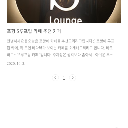
포항 S루프탑 카페 추천 카페
안녕하세요 !! 오늘은 포항에 카페를 추천드리려고합니다 :) 포항에 루프
탑 카페, 확 트인 바다뷰가 보이는 카페를 소개해드리려고 합니다. 바로
바로~ "S루프탑 카페"입니다. 주차장은 생각보다 좁아서.. 아쉬운 부분
이기도합니다. 하지만, 근처에 둘러보면 길가에 차를 주차해도 될 듯한
2020. 10. 3.
곳이 많이 있었습니다. 제가 오늘 추천드리는 "S루프탑 카페"는 카페만
있는 것이 아니라, 펍과 호텔도 겸해서 있는 듯합니다. 그래서 사실 조금
1
해메이기도 했습니다 ㅠㅠ 주변에는 카페로 크고 이쁘게 건물들이 으리
으리한데..여기는 호텔이랑 같이 있어서 그런지 반짝반짝이지는 않았답
니다. 옆 계단으로 올라가시면 엘리베이터가 있습니다. 엘리베이터를 타
고! 4층으로 고고 ~ :) 엘리베이터를 내리자마자 S루프탑 카페라고 간판
이 하나 보..