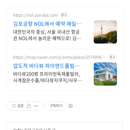
https://nol.yanolja.com
광고
김포공항 NOL에서 예약 매일
NOL DRAW 추첨!
대한민국의 중심, 서울 국내선 항공
권 NOL에서 놀라운 혜택으로! 김포
공항
https://map.naver.com/p/entry/place/19708468
광고
86
압도적 바다뷰 하이엔드풀빌라
7-8월 한정 수영장 포함
바다뷰200평 프라이빗독채풀빌라,
사계절온수풀/바다뷰자쿠지/사우
나/200인치시네마 바다뷰 자쿠지
상시 무료, 7-8월 한정 수영장포함,
핀란드식 사우나,200평정원
공감
구독하기
'
Info
' 카테고리의 다른 글