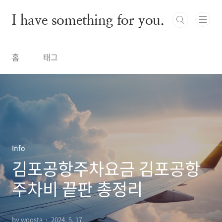
본문 바로가기
I have something for you.
홈
태그
Info
김포공항주차요금 김포공항
주차비 끝판 총정리
by woosta
2024. 5. 17.