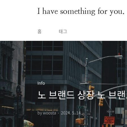
본문 바로가기
I have something for you.
홈
태그
Info
노 브랜드 상장 노 브
by woosta
2024. 5. 14.