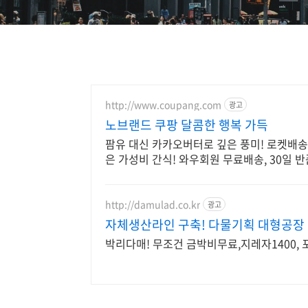
http://www.coupang.com
광고
노브랜드 쿠팡 달콤한 행복 가득
팜유 대신 카카오버터로 깊은 풍미! 로켓배송
은 가성비 간식! 와우회원 무료배송, 30일 반
http://damulad.co.kr
광고
자체생산라인 구축! 다물기획 대형공
박리다매! 무조건 금박비무료,지레자1400,