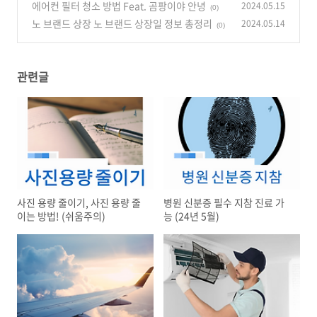
에어컨 필터 청소 방법 Feat. 곰팡이야 안녕
2024.05.15
(0)
(0)
노 브랜드 상장 노 브랜드 상장일 정보 총정리
2024.05.14
(0)
관련글
사진 용량 줄이기, 사진 용량 줄
병원 신분증 필수 지참 진료 가
이는 방법! (쉬움주의)
능 (24년 5월)