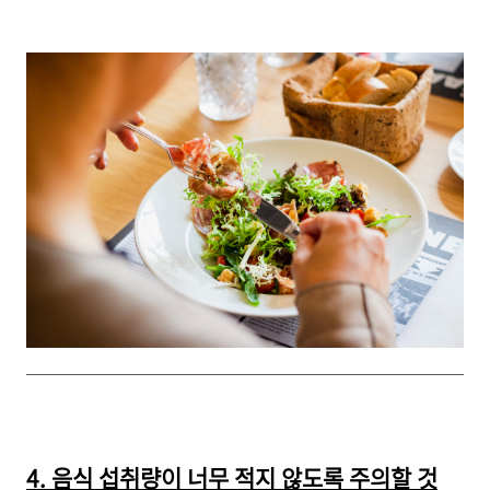
4. 음식 섭취량이 너무 적지 않도록 주의할 것