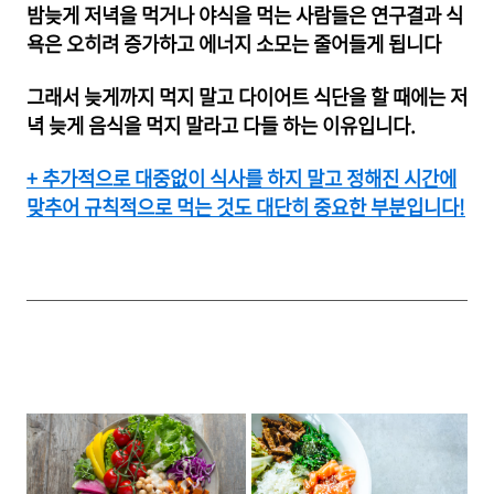
밤늦게 저녁을 먹거나 야식을 먹는 사람들은 연구결과 식
욕은 오히려 증가하고 에너지 소모는 줄어들게 됩니다
그래서 늦게까지 먹지 말고 다이어트 식단을 할 때에는 저
녁 늦게 음식을 먹지 말라고 다들 하는 이유입니다.
+ 추가적으로 대중없이 식사를 하지 말고 정해진 시간에
맞추어 규칙적으로 먹는 것도 대단히 중요한 부분입니다!