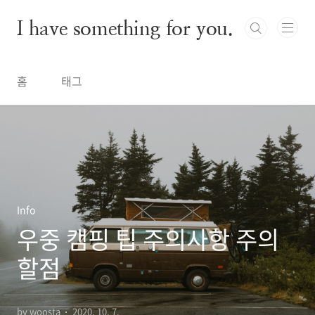
본문 바로가기
I have something for you.
홈
태그
Info
우중 캠핑 팁 주의사항 주의
할점
by woosta
2020. 10. 7.