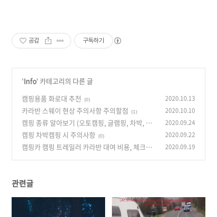
공감
구독하기
'
Info
' 카테고리의 다른 글
캠핑용품 화로대 추천
2020.10.13
(0)
카라반 스웨이 현상 주의사항 주의할점
2020.10.10
(1)
캠핑 종류 알아보기 (오토캠핑, 글램핑, 차박, 백
2020.09.24
패킹, 오지캠핑)
캠핑 차박캠핑 시 주의사항
2020.09.22
(0)
(0)
캠핑카 캠핑 트레일러 카라반 대여 비용, 체크리
2020.09.19
스트
(0)
관련글