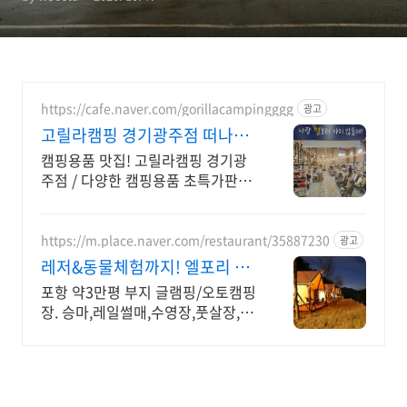
https://cafe.naver.com/gorillacampingggg
광고
고릴라캠핑 경기광주점 떠나자
어디든 너랑은 다좋아
캠핑용품 맛집! 고릴라캠핑 경기광
주점 / 다양한 캠핑용품 초특가판매/
넓은 주차장
https://m.place.naver.com/restaurant/35887230
광고
레저&동물체험까지! 엘포리 승
마체험/레일썰매/수영이함께
포항 약3만평 부지 글램핑/오토캠핑
장. 승마,레일썰매,수영장,풋살장,말
먹이주기 등