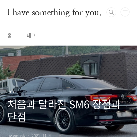
본문 바로가기
I have something for you.
홈
태그
Info
처음과 달라진 SM6 장점과
단점
by woosta
2021. 11. 4.