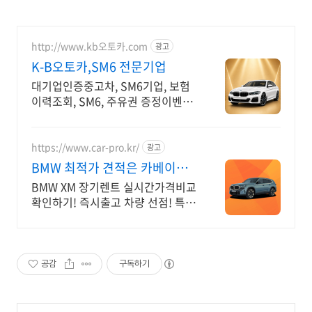
http://www.kb오토카.com
광고
K-B오토카,SM6 전문기업
대기업인증중고차, SM6기업, 보험
이력조회, SM6, 주유권 증정이벤트
인증중고차 7만대이상! 찾아가는 홈
서비스! 낮은 할부이자율, 24시간실
매물전산연동
https://www.car-pro.kr/
광고
BMW 최적가 견적은 카베이
BMW 특가차량 무료견적
BMW XM 장기렌트 실시간가격비교
확인하기! 즉시출고 차량 선점! 특가
차종! 수입차 최대 할인 견적! 온라
인계약! 최적가 프로모션 차량 빠른
출고 선점하세요.
공감
구독하기