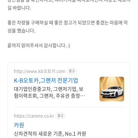
길 바랍니다.
좋은 차량을 구매하실 때 좋은 참고가 되었으면 좋겠는 마음에 작
성을 했습니다.
끝까지 읽어주셔서 감사합니다. :)
http://www.kb오토카.com
광고
K-B오토카,그랜저 전문기업
대기업인증중고차, 그랜저기업, 보
험이력조회, 그랜저, 주유권 증정이
벤트 인증중고차 7만대이상! 찾아가
는 홈서비스! 낮은 할부이자율, 24시
간실매물전산연동
https://carone.co.kr
광고
카원
신차견적의 새로운 기준, No.1 카원