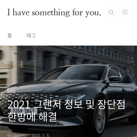
본문 바로가기
I have something for you.
홈
태그
Info
2021 그랜저 정보 및 장단점
한방에 해결
by woosta
2022. 1. 3.