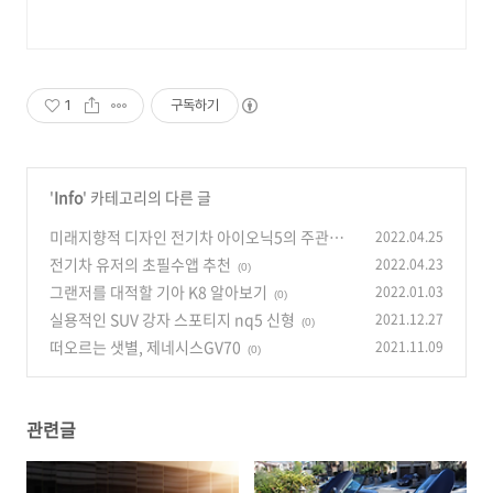
1
구독하기
'
Info
' 카테고리의 다른 글
미래지향적 디자인 전기차 아이오닉5의 주관적
2022.04.25
인 장단점
전기차 유저의 초필수앱 추천
2022.04.23
(0)
(0)
그랜저를 대적할 기아 K8 알아보기
2022.01.03
(0)
실용적인 SUV 강자 스포티지 nq5 신형
2021.12.27
(0)
떠오르는 샛별, 제네시스GV70
2021.11.09
(0)
관련글