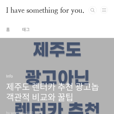
본문 바로가기
I have something for you.
홈
태그
Info
제주도 렌터카 추천 광고놉
객관적 비교와 꿀팁
by woosta
2022. 11. 7.