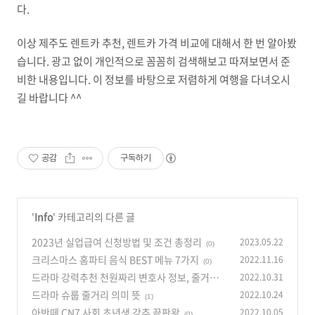
다.
이상 제주도 렌트카 추천, 렌트카 가격 비교에 대해서 한 번 알아봤
습니다. 광고 없이 개인적으로 꼼꼼히 검색해보고 따져보면서 준
비한 내용입니다. 이 정보를 바탕으로 저렴하게 여행을 다녀오시
길 바랍니다 ^^
공감
구독하기
'
Info
' 카테고리의 다른 글
2023년 실업급여 신청방법 및 조건 총정리
2023.05.22
(0)
크리스마스 홈파티 음식 BEST 메뉴 7가지
2022.11.16
(0)
드라마 강력추천 천원짜리 변호사 정보, 줄거리
2022.10.31
드라마 슈룹 줄거리 의미 뜻
2022.10.24
(0)
(1)
아반떼 CN7 사회 초년생 강추 끝판왕
2022.10.05
(0)