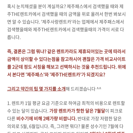
혹시 눈치채셨을 분이 계실까요? 제주패스에서 검색했을 때와 제
주THE렌트카에서 검색했을 때의 금액을 위로 올려서 한번 봐보시
면 알 수 있습니다. '제주사랑렌트카'라는 업체에서 제주패스에서
검색했을때와 제주THE렌트카에서 검색했을때의 가격이 서로 다
릅니다.
즉,
결
론은 그럼 뭐냐? 같은 렌트카라도 제휴되어있는 곳에 따라서
금액이 상이할 수 있다는점을 참고하시어 괜찮은 가격 비교사이트
를 2군데 정도 서칭을 해보고 선택하시는 것을 추천드립니다. 위에
서 본다면 '제주패스'와 '제주THE렌트카'가 되겠지요?
그리고 약간의 팁 몇 가지를 소개
해 드리겠습니다 ^^
1. 렌트카 1일 평균 요금 기준으로 하여금 최적의 비용으로 렌트할
수 있는 달이 있습니다.
가장 렌트카가 핫한 달은 7월달
이 피크로
다른
비수기에 비해 2배가량 비쌉니다.
반대로 가장 저렴한 달은
의외로 5월, 6월입니다. 즉, 그러면 뭐다? 물론 성수기인 7월에 다