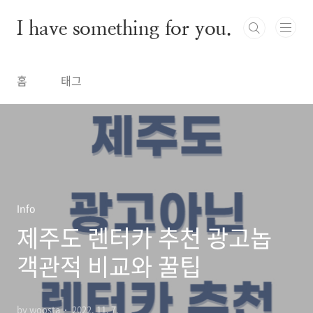
본문 바로가기
I have something for you.
홈
태그
Info
제주도 렌터카 추천 광고놉
객관적 비교와 꿀팁
by woosta
2022. 11. 7.