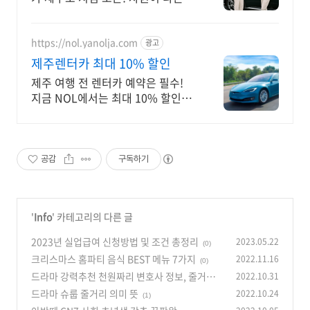
제주도렌터카
https://nol.yanolja.com
광고
제주렌터카 최대 10% 할인
제주 여행 전 렌터카 예약은 필수!
지금 NOL에서는 최대 10% 할인
중!
공감
구독하기
'
Info
' 카테고리의 다른 글
2023년 실업급여 신청방법 및 조건 총정리
2023.05.22
(0)
크리스마스 홈파티 음식 BEST 메뉴 7가지
2022.11.16
(0)
드라마 강력추천 천원짜리 변호사 정보, 줄거리
2022.10.31
드라마 슈룹 줄거리 의미 뜻
2022.10.24
(0)
(1)