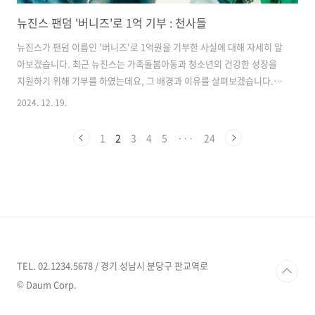
뉴진스 팬덤 '버니즈'로 1억 기부 : 천사들
뉴진스가 팬덤 이름인 '버니즈'로 1억원을 기부한 사실에 대해 자세히 알
아보겠습니다. 최근 뉴진스는 가족돌봄아동과 청소년의 건강한 성장을
지원하기 위해 기부를 하였는데요, 그 배경과 이유를 살펴보겠습니다.뉴
진스는 최근 K-POP 씬에서 큰 인기를 끌고 있는 그룹으로, 그들의 팬덤
2024. 12. 19.
이름은 '버니즈'입니다. 이들은 음악과 퍼포먼스뿐만 아니라, 사회적 책
임을 다하는 모습으로도 주목받고 있습니다. 팬덤 '버니즈'는 뉴진스의
1
2
3
4
5
···
24
활동을 지지하며, 그들의 선한 영향력을 함께 나누고자 하는 마음을 가지
고 있습니다. 💡 뉴진스에 대한 정보 한 눈에 보기 💡기부의 배경과 이유
이번 기부는 뉴진스가 팬덤 이름으로 진행한 첫 번째 기부로, 그들은 "가
족돌봄아동·청소년들의 건강한 성장을 위해 필수적인 지원과 함께 자립
도 돕고자..
TEL. 02.1234.5678 / 경기 성남시 분당구 판교역로
© Daum Corp.