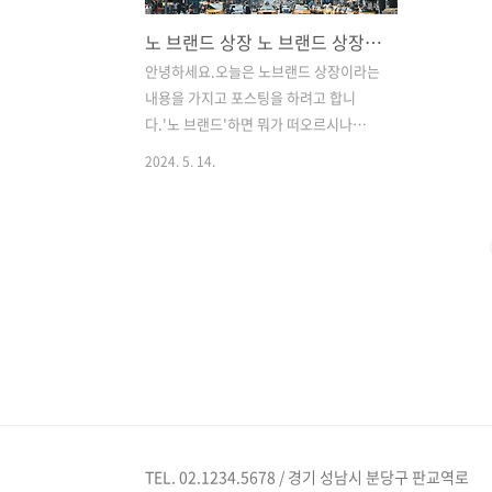
노 브랜드 상장 노 브랜드 상장일 정보 총정리
안녕하세요.오늘은 노브랜드 상장이라는
내용을 가지고 포스팅을 하려고 합니
다.'노 브랜드'하면 뭐가 떠오르시나
요? 이마트?, 노브랜드 버거? 아닙니다.우
2024. 5. 14.
리가 아는 이마트 자체 브랜드인 '노브랜
드'와는 다른 노 브랜드(Nobland)라는
패션 브랜드입니다.먼저 짚고 넘어가고
싶었던 부분은, 보통 패션에 대한 지식이
없는 사람들이나 관심이 별로 없던 사람
들이이슈에만 일단 집중하여 노브랜드?
라며 이마트의 자체 브랜드 '노브랜드'를
떠올릴까 우려되어 먼저 짚고 넘어갑니
다!Index. 1. 노브랜드(Nobland) 개요2.
이마트 노브랜드? 패션 노브랜드?3. 상장
전략 분석4. 상장에 따른 변화성1. 노브랜
드(Nobland) 개요지금 공모주를 시작으
TEL. 02.1234.5678 / 경기 성남시 분당구 판교역로