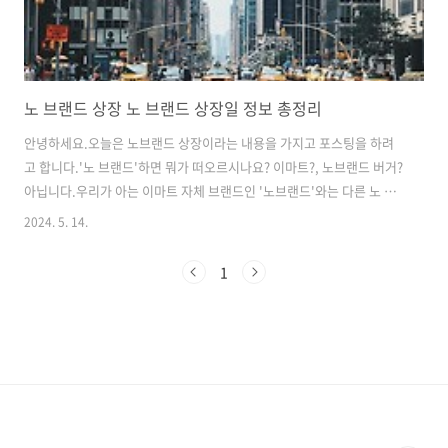
노 브랜드 상장 노 브랜드 상장일 정보 총정리
안녕하세요.오늘은 노브랜드 상장이라는 내용을 가지고 포스팅을 하려
고 합니다.'노 브랜드'하면 뭐가 떠오르시나요? 이마트?, 노브랜드 버거?
아닙니다.우리가 아는 이마트 자체 브랜드인 '노브랜드'와는 다른 노 브
랜드(Nobland)라는 패션 브랜드입니다.먼저 짚고 넘어가고 싶었던 부
2024. 5. 14.
분은, 보통 패션에 대한 지식이 없는 사람들이나 관심이 별로 없던 사람
들이이슈에만 일단 집중하여 노브랜드? 라며 이마트의 자체 브랜드 '노
1
브랜드'를 떠올릴까 우려되어 먼저 짚고 넘어갑니다!Index. 1. 노브랜드
(Nobland) 개요2. 이마트 노브랜드? 패션 노브랜드?3. 상장 전략 분석
4. 상장에 따른 변화성1. 노브랜드(Nobland) 개요지금 공모주를 시작으
로 공모가는 14,000원(상장일 5월 23일) 으로 책정이 되..