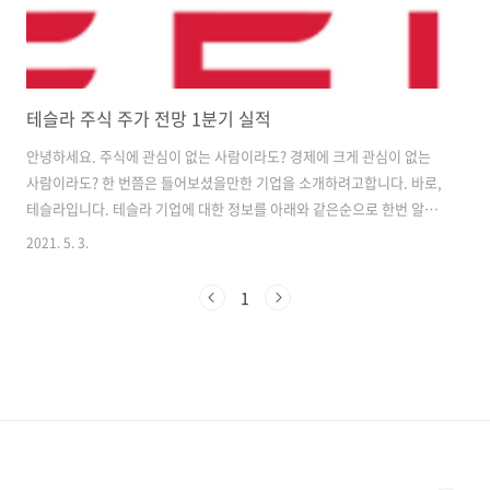
테슬라 주식 주가 전망 1분기 실적
안녕하세요. 주식에 관심이 없는 사람이라도? 경제에 크게 관심이 없는
사람이라도? 한 번쯤은 들어보셨을만한 기업을 소개하려고합니다. 바로,
테슬라입니다. 테슬라 기업에 대한 정보를 아래와 같은순으로 한번 알아
보려고합니다. 1. 테슬라 기업이란? 2. 테슬라 현 상황과 1분기 실적 3.
2021. 5. 3.
테슬라 리스크? 하나씩 알아보겠습니다. 1. 테슬라라는 기업이란? 한때
는 천슬라로 불리면서 주가가 엄청 뛰었었던 전 세계 전기차 시장의 대장
1
주인 테슬라입니다. 테슬라 주식회사는 2003년에 마틴 에버하드와 마크
타페닝이 창업을 했습니다. 2004년 당시 페이팔 CEO였던 일론 머스크
가 투자자로 참여하며 2008년 10월부터 일론 머스크 CEO 체제로 운영
되고 있는 미국 캘리포니아주 팰로앨토에 있는 미국의 전기 자동차 및
청..