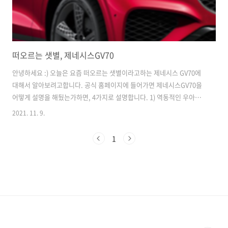
떠오르는 샛별, 제네시스GV70
안녕하세요 :) 오늘은 요즘 떠오르는 샛별이라고하는 제네시스 GV70에
대해서 알아보려고합니다. 공식 홈페이지에 들어가면 제네시스GV70을
어떻게 설명을 해뒀는가하면, 4가지로 설명합니다. 1) 역동적인 우아함
을 극대화한 디자인 2) 다이내믹한 주행 경험 3) 여백의 미를 승화한 실내
2021. 11. 9.
4) 커넥티드 카의 신기술이 담김 도심형 프리미엄 SUV 이 말이 다 사실인
지, 혹은 다른 부분은 어떠한지 한 가지씩 더 살펴보겠습니다. 1. 제네시
1
스 GV70의 파워트레인 * 가솔린 2.5 터보 엔진 (최고출력 304마력 / 최
대토크 43kg.m) 기본적인 성능과 경제성을 겸비한 베이직한 모델이라
고 생각하시면 됩니다. 차량 운전 조건에 맞게 최적으로 연료를 분사하는
듀얼 인젝션 시스템을 적용하고 냉각수 흐름 및 온도를 제..