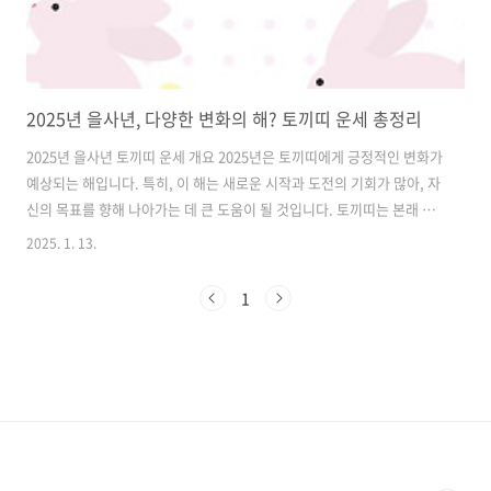
2025년 을사년, 다양한 변화의 해? 토끼띠 운세 총정리
2025년 을사년 토끼띠 운세 개요 2025년은 토끼띠에게 긍정적인 변화가
예상되는 해입니다. 특히, 이 해는 새로운 시작과 도전의 기회가 많아, 자
신의 목표를 향해 나아가는 데 큰 도움이 될 것입니다. 토끼띠는 본래 섬
세하고 지혜로운 성격을 가지고 있어, 이러한 기회를 잘 활용할 수 있습
2025. 1. 13.
니다. 하지만, 신중함과 꾸준함이 필요하며, 때로는 소극적인 태도를 지
양해야 합니다. 이 해는 특히 인간관계에서의 발전이 두드러질 것으로 보
1
이며, 새로운 인연을 만날 가능성도 높습니다. 2025년 토끼띠 연애운과
결혼운 2025년의 연애운은 매우 긍정적입니다. 특히, 싱글인 분들은 새
로운 인연을 만날 가능성이 높아, 연애를 시작하기에 좋은 시점입니다.
이 시기에는 자신을 더욱 매력적으로 보이게 하는 것이 중요합니다. ..