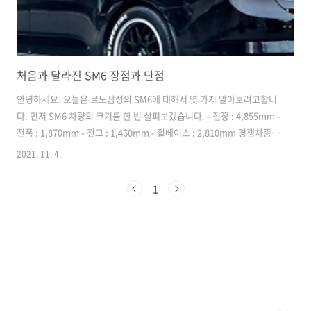
처음과 달라진 SM6 장점과 단점
안녕하세요. 오늘은 르노삼성의 SM6에 대해서 몇 가지 알아보려고합니
다. 먼저 SM6 차량의 크기를 한 번 살펴보겠습니다. - 전장 : 4,855mm -
전폭 : 1,870mm - 전고 : 1,460mm - 휠베이스 : 2,810mm 경쟁차종인
말리부와 소나타, K5를 전장만 놓고 본다면 아래와 같은 크기순입니다.
2021. 11. 4.
말리부 > K5 > 소나타 > SM6로 SM6가 가장 작습니다. 그 다음으로는 파
워트레인을 살펴볼까요? 쉽게 생각해서 크게 3가지로 나눌 수 있지 않을
1
까 합니다. 가솔린, 가솔린(고성능), LPG 입니다. 1. 가솔린 ' TCe 260'
차량금액 : 2,386 ~ 2,975만원 (+@) 고효율 다운사이징 터보 직분사 가
솔린 엔진 'TCe 260'은 4기통 1.3 가솔린 터보엔진입니다. 듀얼클러..