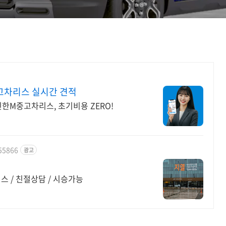
고차리스 실시간 견적
신한M중고차리스, 초기비용 ZERO!
555866
광고
스 / 친절상담 / 시승가능