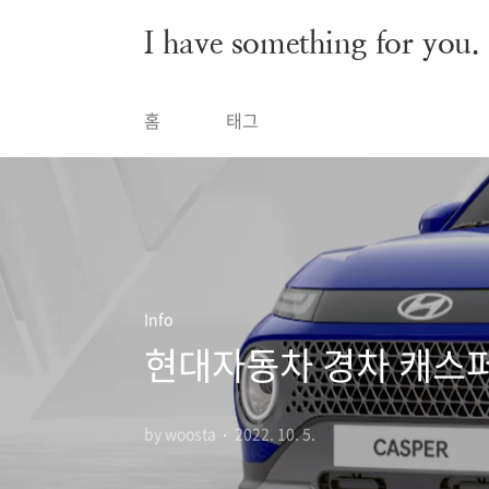
본문 바로가기
I have something for you.
홈
태그
Info
현대자동차 경차 캐스퍼
by woosta
2022. 10. 5.