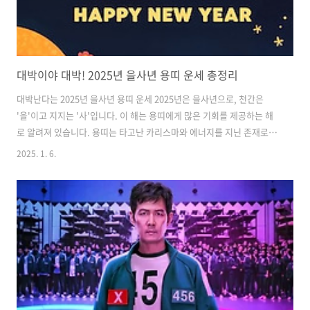
대박이야 대박! 2025년 을사년 용띠 운세 총정리
대박난다는 2025년 을사년 용띠 운세 2025년은 을사년으로, 천간은
'을'이고 지지는 '사'입니다. 이 해는 용띠에게 많은 기회를 제공하는 해
로 알려져 있습니다. 용띠는 타고난 카리스마와 에너지를 지닌 존재로,
이 해에는 그 특성이 더욱 두드러질 것입니다. 특히 재물운과 사업운이
2025. 1. 6.
상승세를 보일 것으로 기대되며, 이를 통해 많은 성과를 이룰 수 있는 기
회가 주어질 것입니다. 2025년 을사년 용띠 운세 개요 2025년은 을사년
으로, 용띠에게는 특별한 해가 될 것입니다. 용띠는 대체로 긍정적인 기
운을 가지고 있으며, 2025년에는 특히 귀인운이 따르는 해로 예상됩니
다. 이는 주변에서 도움을 받을 수 있는 기회가 많아질 것이라는 의미입
니다. 💡 오늘의 띠별 운세 바로보기! 💡 2025년 용띠 연애..